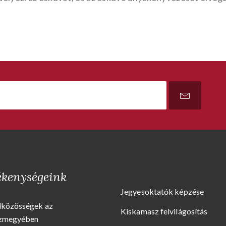
ékenységeink
Jegyesoktatók képzése
dközösségek az
Kiskamasz felvilágosítás
zmegyében