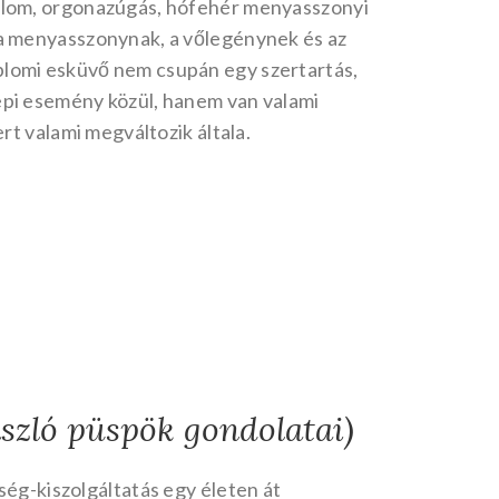
plom, orgonazúgás, hófehér menyasszonyi
 a menyasszonynak, a vőlegénynek és az
lomi esküvő nem csupán egy szertartás,
epi esemény közül, hanem van valami
ert valami megváltozik általa.
ászló püspök gondolatai)
ség-kiszolgáltatás egy életen át