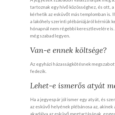
tartoznak egy hívő közösséghez, és ott, 
kérhetik az esküvőt más templomban is. I
a lakóhely szerinti plébániájáról kérniük
hónapnál nem régebbi keresztlevelére is.
még szabad legyen.
Van-e ennek költsége?
Az egyházi házasságkötésnek megszabott dí
fedezik.
Lehet-e ismerős atyát m
Ha a jegyespár jól ismer egy atyát, és s
az esküvő helyének plébánosa az, akinek 
akadálya az esküvő megtartásának, enged