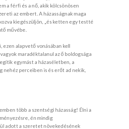
m a férfi és a nő, akik kölcsönösen
zereti az embert. A házasságnak maga
ékozva kiegészüljön, „és ketten egy testté
emtő művébe.
i, ezen alapvető vonásában kell
 vagyok maradéktalanul az ő boldogsága
egítik egymást a házaséletben, a
 nehéz perceiben is és erőt ad nekik,
lemben több a szentségi házasság! Élni a
deményezésre, én mindig
nül adott a szeretet növekedésének