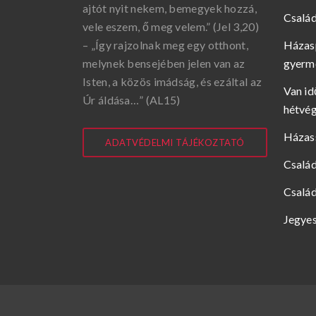
ajtót nyit nekem, bemegyek hozzá,
Család
vele eszem, ő meg velem.” (Jel 3,20)
– „Így rajzolnak meg egy otthont,
Házasp
melynek bensejében jelen van az
gyerme
Isten, a közös imádság, és ezáltal az
Van id
Úr áldása…” (AL15)
hétvé
Házas
ADATVÉDELMI TÁJÉKOZTATÓ
Csalá
Család
Jegyes