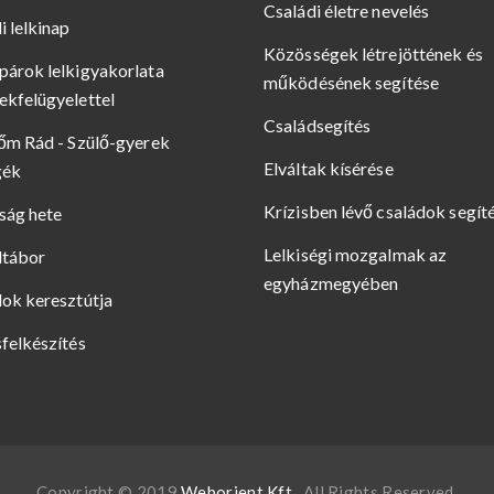
Családi életre nevelés
i lelkinap
Közösségek létrejöttének és
árok lelkigyakorlata
működésének segítése
kfelügyelettel
Családsegítés
őm Rád - Szülő-gyerek
Elváltak kísérése
gék
Krízisben lévő családok segít
ság hete
Lelkiségi mozgalmak az
dtábor
egyházmegyében
ok keresztútja
felkészítés
Copyright © 2019
Weborient Kft.
. All Rights Reserved.