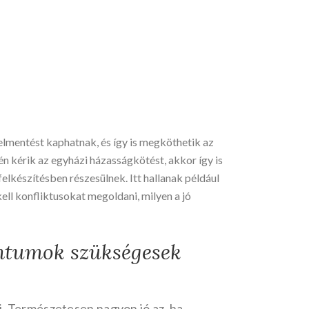
elmentést kaphatnak, és így is megköthetik az
 kérik az egyházi házasságkötést, akkor így is
lkészítésben részesülnek. Itt hallanak például
kell konfliktusokat megoldani, milyen a jó
entumok szükségesek
i. Természetesen nagyon jó az, ha