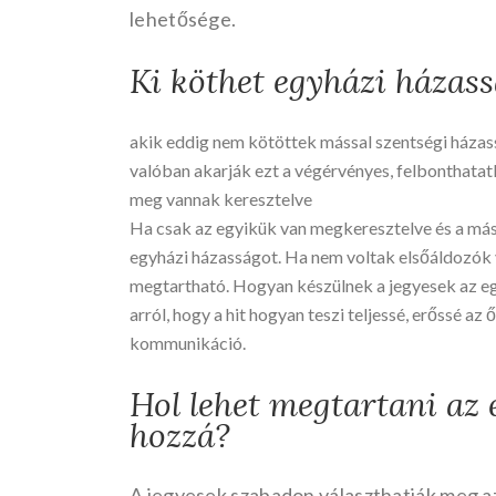
lehetősége.
Ki köthet egyházi házas
akik eddig nem kötöttek mással szentségi háza
valóban akarják ezt a végérvényes, felbonthatat
meg vannak keresztelve
Ha csak az egyikük van megkeresztelve és a mási
egyházi házasságot. Ha nem voltak elsőáldozók 
megtartható. Hogyan készülnek a jegyesek az egy
arról, hogy a hit hogyan teszi teljessé, erőssé a
kommunikáció.
Hol lehet megtartani a
hozzá?
A jegyesek szabadon választhatják meg a