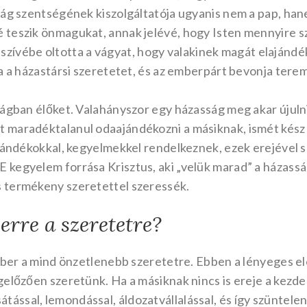
ág szentségének kiszolgáltatója ugyanis nem a pap, hane
 teszik önmagukat, annak jelévé, hogy Isten mennyire s
nő szívébe oltotta a vágyat, hogy valakinek magát elajánd
ja a házastársi szeretetet, és az emberpárt bevonja ter
ságban élőket. Valahányszor egy házasság meg akar újuln
 maradéktalanul odaajándékozni a másiknak, ismét kész
ajándékokkal, kegyelmekkel rendelkeznek, ezek erejével s
kegyelem forrása Krisztus, aki „velük marad” a házasság
 termékeny szeretettel szeressék.
erre a szeretetre?
ember a mind önzetlenebb szeretetre. Ebben a lényeges e
gelőzően szeretünk. Ha a másiknak nincs is ereje a kez
ssal, lemondással, áldozatvállalással, és így szüntele