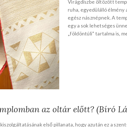
Virágdíszbe öltözött tem
ruha, egyedülálló élmény
egész násznépnek. A temp
egy a sok lehetséges ünn
„földöntúli” tartalma is, m
templomban az oltár előtt? (Bíró L
szolgáltatásának első pillanata, hogy azután ez a szent