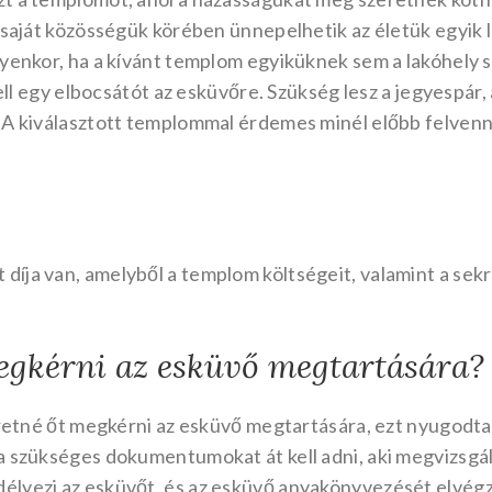
a saját közösségük körében ünnepelhetik az életük egyik
lyenkor, ha a kívánt templom egyiküknek sem a lakóhely 
 kell egy elbocsátót az esküvőre. Szükség lesz a jegyespá
 A kiválasztott templommal érdemes minél előbb felvenni
ja van, amelyből a templom költségeit, valamint a sekre
egkérni az esküvő megtartására?
zeretné őt megkérni az esküvő megtartására, ezt nyugodt
a szükséges dokumentumokat át kell adni, aki megvizsgál
élyezi az esküvőt, és az esküvő anyakönyvezését elvégz