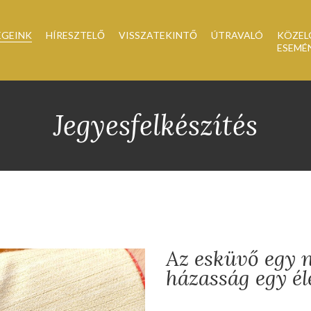
ÉGEINK
HÍRESZTELŐ
VISSZATEKINTŐ
ÚTRAVALÓ
KÖZEL
ESEMÉ
Jegyesfelkészítés
Az esküvő egy n
házasság egy éle