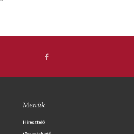
Menük
Híresztelő
Visszatekintő