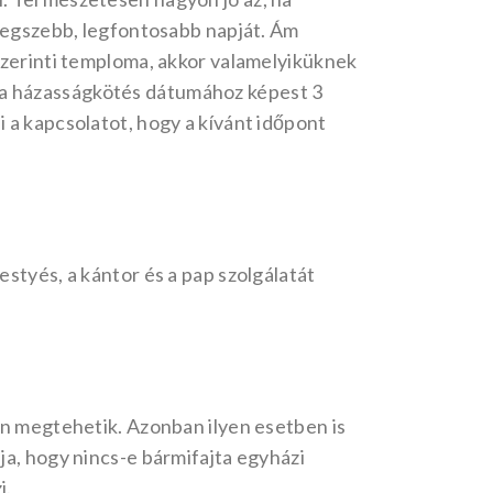
 legszebb, legfontosabb napját. Ám
szerinti temploma, akkor valamelyiküknek
r, a házasságkötés dátumához képest 3
 a kapcsolatot, hogy a kívánt időpont
styés, a kántor és a pap szolgálatát
an megtehetik. Azonban ilyen esetben is
ja, hogy nincs-e bármifajta egyházi
i.