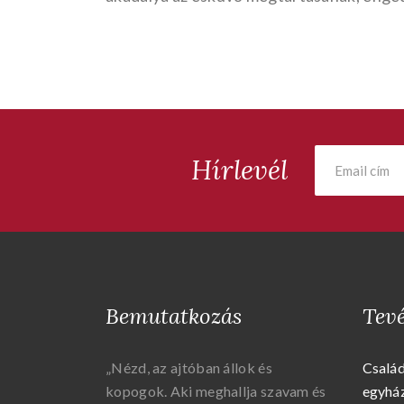
Hírlevél
Bemutatkozás
Tev
„Nézd, az ajtóban állok és
Csalá
kopogok. Aki meghallja szavam és
egyhá