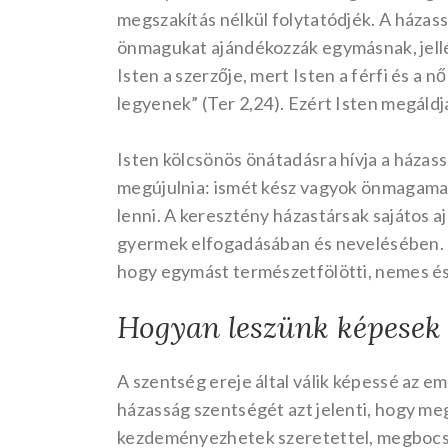
megszakítás nélkül folytatódjék. A házass
önmagukat ajándékozzák egymásnak, jellé
Isten a szerzője, mert Isten a férfi és a 
legyenek” (Ter 2,24). Ezért Isten megáld
Isten kölcsönös önátadásra hívja a házas
megújulnia: ismét kész vagyok önmagamat
lenni. A keresztény házastársak sajátos 
gyermek elfogadásában és nevelésében. E 
hogy egymást természetfölötti, nemes és
Hogyan leszünk képesek 
A szentség ereje által válik képessé az 
házasság szentségét azt jelenti, hogy me
kezdeményezhetek szeretettel, megbocsátá