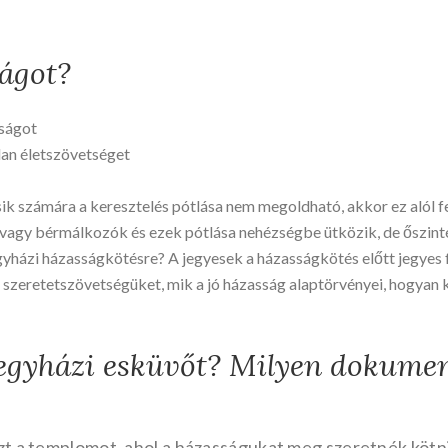
ságot?
sságot
lan életszövetséget
k számára a keresztelés pótlása nem megoldható, akkor ez alól f
vagy bérmálkozók és ezek pótlása nehézségbe ütközik, de őszintén
házi házasságkötésre? A jegyesek a házasságkötés előtt jegyes fe
z ő szeretetszövetségüket, mik a jó házasság alaptörvényei, hogyan 
z egyházi esküvőt? Milyen dokum
zt a templomot, ahol a házasságukat meg szeretnék kötn