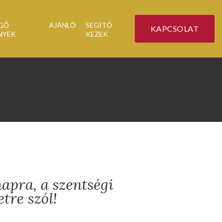
GŐ
AJÁNLÓ
SEGÍTŐ
KAPCSOLAT
NYEK
KEZEK
apra, a szentségi
tre szól!